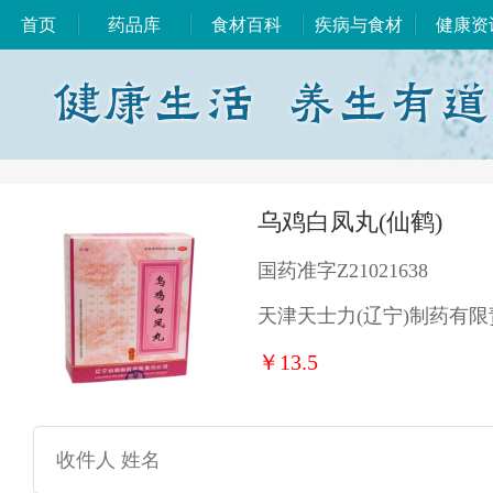
首页
药品库
食材百科
疾病与食材
健康资
乌鸡白凤丸(仙鹤)
国药准字Z21021638
天津天士力(辽宁)制药有
￥13.5