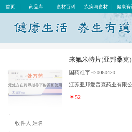
首页
药品库
食材百科
疾病与食材
健康资
来氟米特片(亚邦桑克)
国药准字H20080420
江苏亚邦爱普森药业有限
￥52