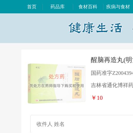
首页
药品库
食材百科
疾病与食材
醒脑再造丸(明
国药准字Z200439
吉林省通化博祥
￥10