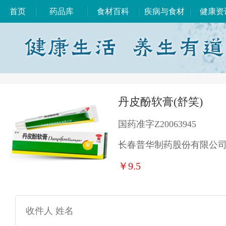
首页
药品库
食材百科
疾病与食材
健康资
丹皮酚软膏(舒笑)
国药准字Z20063945
长春普华制药股份有限公
￥9.5