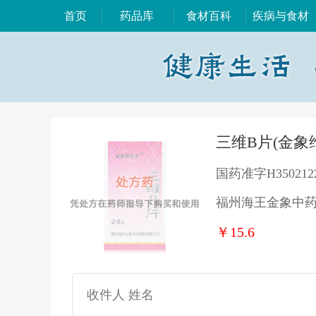
首页
药品库
食材百科
疾病与食材
三维B片(金象
国药准字H350212
福州海王金象中
￥15.6