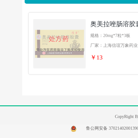
奥美拉唑肠溶胶囊
规格：20mg*7粒*3板
厂家：上海信谊万象药业
￥13
CopyRi
鲁公网安备 37021402001