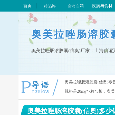
首页
药品库
食材百科
疾病与食材
奥美拉唑肠溶胶
奥美拉唑肠溶胶囊(信奥)厂家：上海信
奥美拉唑肠溶胶囊(信奥)零
规格是20mg*7粒*3板，奥
奥美拉唑肠溶胶囊(信奥)多少