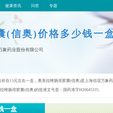
健康资讯
问答
专题
囊(信奥)价格多少钱一
谊万象药业股份有限公司
售价在13元左右一盒，奥美拉唑肠溶胶囊(信奥)是上海信谊万象
美拉唑肠溶胶囊(信奥)的批准文号是：国药准字H20045335。
钱一盒