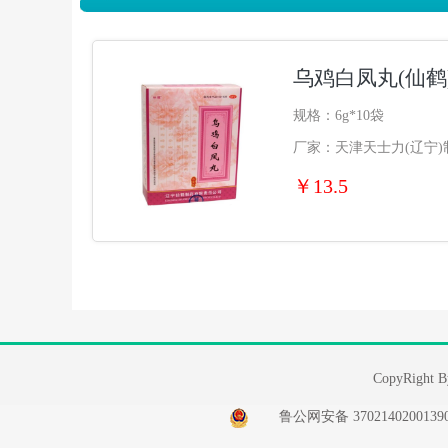
乌鸡白凤丸(仙鹤
规格：6g*10袋
厂家：天津天士力(辽宁
￥13.5
CopyRi
鲁公网安备 37021402001