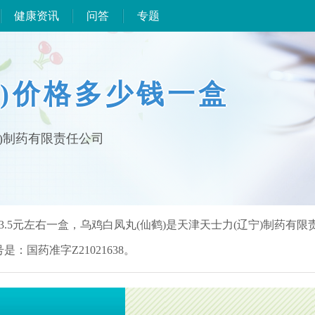
健康资讯
问答
专题
)价格多少钱一盒
宁)制药有限责任公司
3.5元左右一盒，乌鸡白凤丸(仙鹤)是天津天士力(辽宁)制药有限
：国药准字Z21021638。