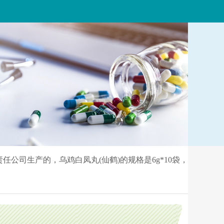
责任公司生产的，乌鸡白凤丸(仙鹤)的规格是6g*10袋，