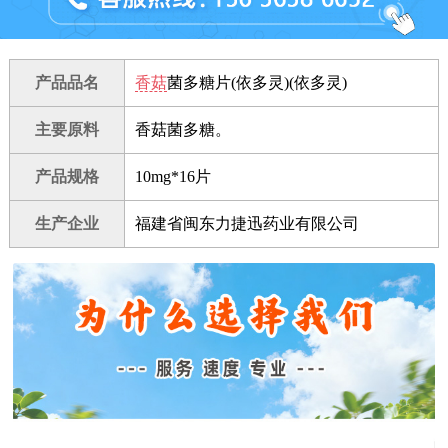
产品品名
香菇
菌多糖片(依多灵)(依多灵)
主要原料
香菇菌多糖。
产品规格
10mg*16片
生产企业
福建省闽东力捷迅药业有限公司