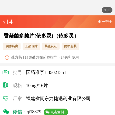
1
/
1
14
假一赔十
¥
香菇菌多糖片(依多灵)（依多灵）
实体药房
正品保障
药监认证
隐私包装
处方药 | 须凭处方在药师指导下购买和使用
批号
国药准字H35021351
规格
10mg*16片
厂家
福建省闽东力捷迅药业有限公司
微信：
qff8879
点击复制