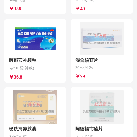
￥388
￥49
解郁安神颗粒
混合核苷片
20mg*12s
5g*10袋(神威)
￥79
￥36.8
秘诀清凉胶囊
阿德福韦酯片
0.4g*80粒
10mg*7片