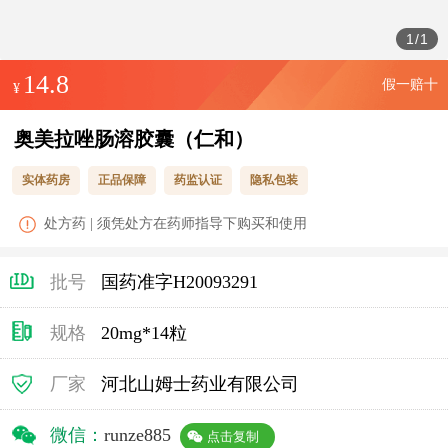
1
/
1
14.8
假一赔十
¥
奥美拉唑肠溶胶囊（仁和）
实体药房
正品保障
药监认证
隐私包装
处方药 | 须凭处方在药师指导下购买和使用
批号
国药准字H20093291
规格
20mg*14粒
厂家
河北山姆士药业有限公司
微信：
runze885
点击复制