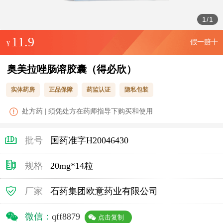
1
/
1
11.9
假一赔十
¥
奥美拉唑肠溶胶囊（得必欣）
实体药房
正品保障
药监认证
隐私包装
处方药 | 须凭处方在药师指导下购买和使用
批号
国药准字H20046430
规格
20mg*14粒
厂家
石药集团欧意药业有限公司
微信：
qff8879
点击复制