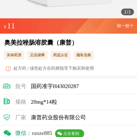
1
/
1
11
假一赔十
¥
奥美拉唑肠溶胶囊（康普）
实体药房
正品保障
药监认证
隐私包装
处方药 | 须凭处方在药师指导下购买和使用
批号
国药准字H43020287
规格
20mg*14粒
厂家
康普药业股份有限公司
微信：
runze885
点击复制