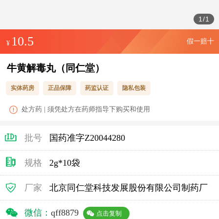
1
/
1
10.5
假一赔十
¥
牛黄解毒丸（同仁堂）
实体药房
正品保障
药监认证
隐私包装
处方药 | 须凭处方在药师指导下购买和使用
批号
国药准字Z20044280
规格
2g*10袋
厂家
北京同仁堂科技发展股份有限公司制药厂
微信：
qff8879
点击复制