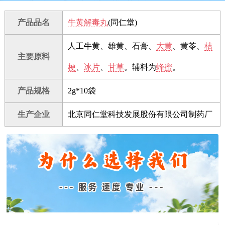
产品品名
牛黄解毒丸
(同仁堂)
人工牛黄、雄黄、石膏、
大黄
、黄苓、
桔
主要原料
梗
、
冰片
、
甘草
。辅料为
蜂蜜
。
产品规格
2g*10袋
生产企业
北京同仁堂科技发展股份有限公司制药厂