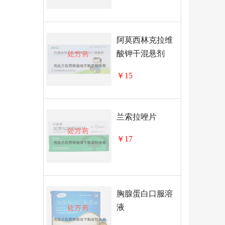
阿莫西林克拉维
酸钾干混悬剂
￥15
兰索拉唑片
￥17
胸腺蛋白口服溶
液