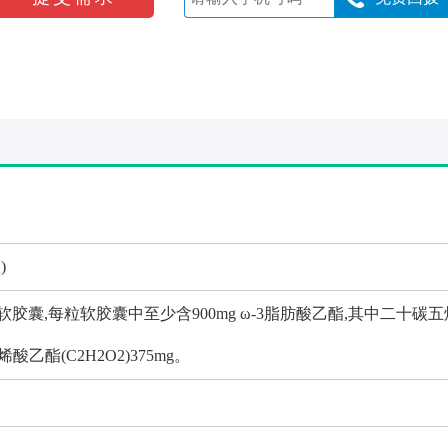
)
软胶囊,每粒软胶囊中至少含900mg ω-3脂肪酸乙酯,其中二十碳
六烯酸乙酯(C2H2O2)375mg。