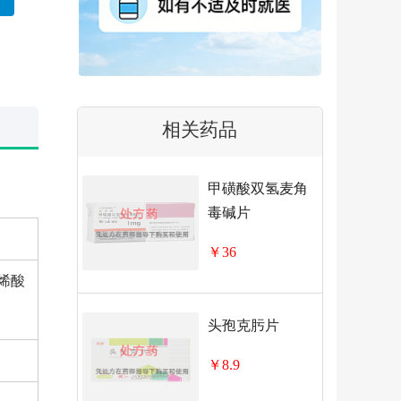
相关药品
甲磺酸双氢麦角
毒碱片
￥36
五烯酸
头孢克肟片
￥8.9