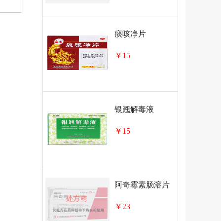
痰咳净片
￥15
银翘解毒液
￥15
阿奇霉素肠溶片
￥23