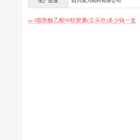
生产企业
四川国为制药有限公司
ω-3脂肪酸乙酯90软胶囊(立乐欣)多少钱一盒