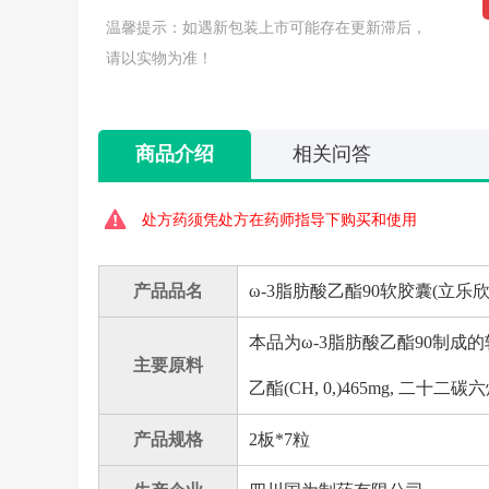
温馨提示：如遇新包装上市可能存在更新滞后，
请以实物为准！
商品介绍
相关问答
处方药须凭处方在药师指导下购买和使用
产品品名
ω-3脂肪酸乙酯90软胶囊(立乐欣
本品为ω-3脂肪酸乙酯90制成的
主要原料
乙酯(CH, 0,)465mg, 二十二碳
产品规格
2板*7粒