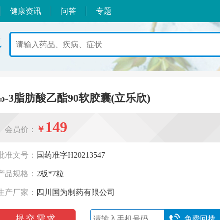
健康资讯
问答
专题
ω-3脂肪酸乙酯90软胶囊(立乐欣)
149
￥
会员价：
批准文号：
国药准字H20213547
产品规格：
2板*7粒
生产厂家：
四川国为制药有限公司
提交需求
免费回拨