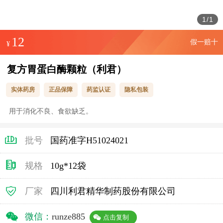
1
/
1
12
假一赔十
¥
复方胃蛋白酶颗粒（利君）
实体药房
正品保障
药监认证
隐私包装
用于消化不良、食欲缺乏。
批号
国药准字H51024021
规格
10g*12袋
厂家
四川利君精华制药股份有限公司
微信：
runze885
点击复制