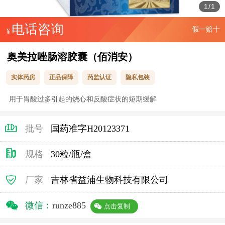
1
/
1
电话咨询
假一赔十
¥
奥美拉唑肠溶胶囊（佰消安）
实体药房
正品保障
药监认证
隐私包装
用于胃酸过多引起的烧心和反酸症状的短期缓解
批号
国药准字H20123371
规格
30粒/瓶/盒
厂家
吉林省益浦生物科技有限公司
微信：
runze885
点击复制