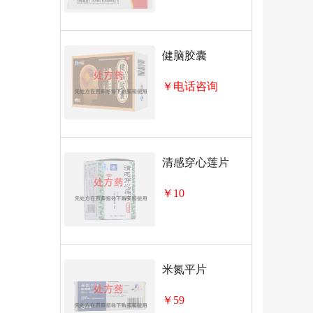
健脑胶囊
￥电话咨询
清感穿心莲片
￥10
米氮平片
￥59