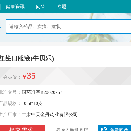
健康资讯
问答
专题
红芪口服液(牛贝乐)
35
￥
会员价：
批准文号：
国药准字B20020767
产品规格：
10ml*10支
生产厂家：
甘肃中天金丹药业有限公司
提交需求
免费回拨