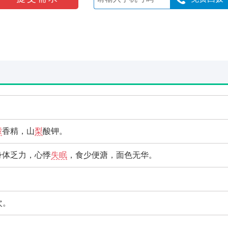
檬
香精，山
梨
酸钾。
身体乏力，心悸
失眠
，食少便溏，面色无华。
次。