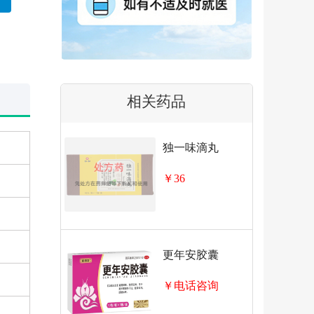
相关药品
独一味滴丸
￥36
更年安胶囊
￥电话咨询