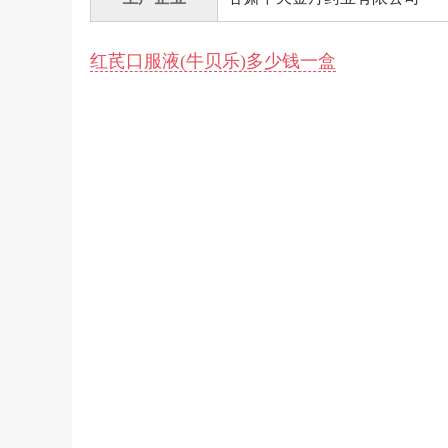
红芪口服液(牛贝乐)多少钱一盒