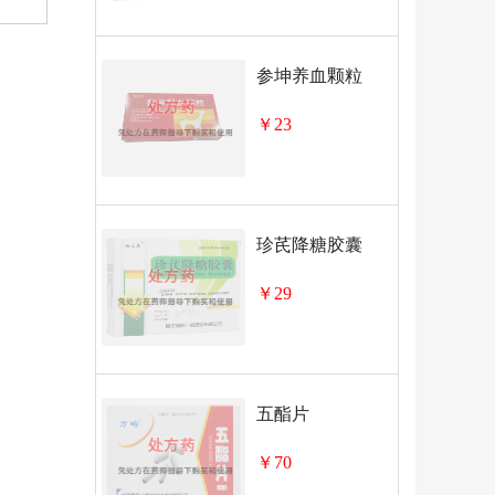
参坤养血颗粒
￥23
珍芪降糖胶囊
￥29
五酯片
￥70