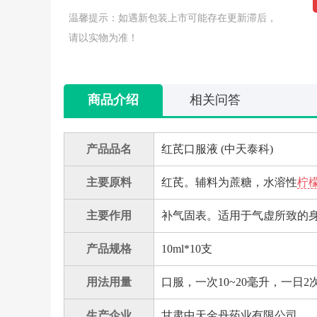
温馨提示：如遇新包装上市可能存在更新滞后，
请以实物为准！
商品介绍
相关问答
产品品名
红芪口服液 (中天泰科)
主要原料
红芪。辅料为蔗糖，水溶性
柠
主要作用
补气固表。适用于气虚所致的
产品规格
10ml*10支
用法用量
口服，一次10~20毫升，一日2
生产企业
甘肃中天金丹药业有限公司