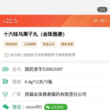
1
/
1
22.5
假一赔十
¥
十六味马蔺子丸（金珠雅砻）
实体药房
正品保障
药监认证
隐私包装
处方药 | 须凭处方在药师指导下购买和使用
批号
国药准字Z20023287
规格
0.4g*12丸*2板
厂家
西藏金珠雅砻藏药有限责任公司
微信：
runze885
点击复制