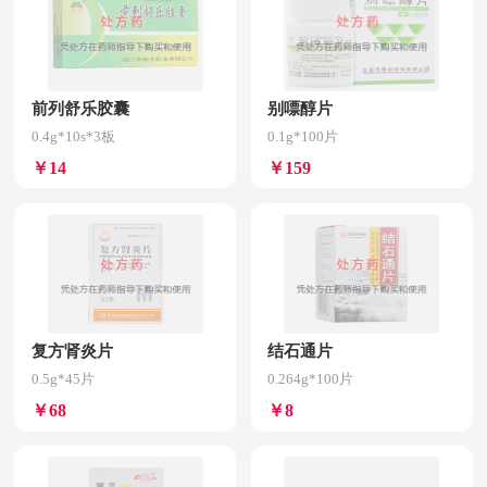
前列舒乐胶囊
别嘌醇片
0.4g*10s*3板
0.1g*100片
￥14
￥159
复方肾炎片
结石通片
0.5g*45片
0.264g*100片
￥68
￥8