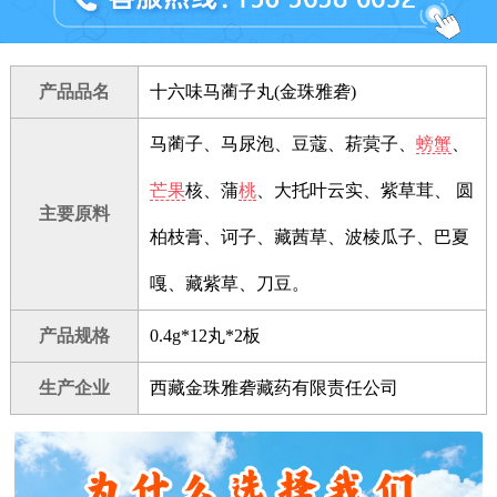
产品品名
十六味马蔺子丸(金珠雅砻)
马蔺子、马尿泡、豆蔻、菥蓂子、
螃蟹
、
芒果
核、蒲
桃
、大托叶云实、紫草茸、 圆
主要原料
柏枝膏、诃子、藏茜草、波棱瓜子、巴夏
嘎、藏紫草、刀豆。
产品规格
0.4g*12丸*2板
生产企业
西藏金珠雅砻藏药有限责任公司