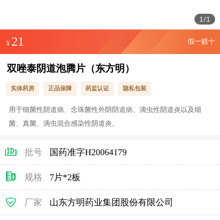
1
/
1
21
假一赔十
¥
双唑泰阴道泡腾片（东方明）
实体药房
正品保障
药监认证
隐私包装
用于细菌性阴道病、念珠菌性外阴阴道病、滴虫性阴道炎以及细
菌、真菌、滴虫混合感染性阴道炎。
批号
国药准字H20064179
规格
7片*2板
厂家
山东方明药业集团股份有限公司