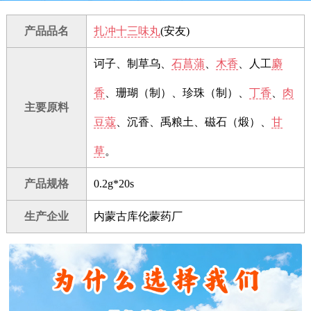
产品品名
扎冲十三味丸
(安友)
诃子、制草乌、
石菖蒲
、
木香
、人工
麝
香
、珊瑚（制）、珍珠（制）、
丁香
、
肉
主要原料
豆蔻
、沉香、禹粮土、磁石（煅）、
甘
草
。
产品规格
0.2g*20s
生产企业
内蒙古库伦蒙药厂