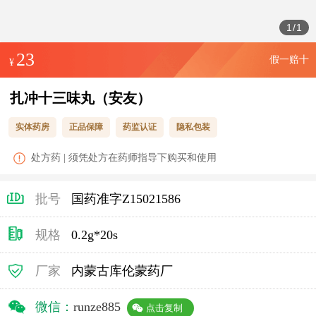
1
/
1
23
假一赔十
¥
扎冲十三味丸（安友）
实体药房
正品保障
药监认证
隐私包装
处方药 | 须凭处方在药师指导下购买和使用
批号
国药准字Z15021586
规格
0.2g*20s
厂家
内蒙古库伦蒙药厂
微信：
runze885
点击复制