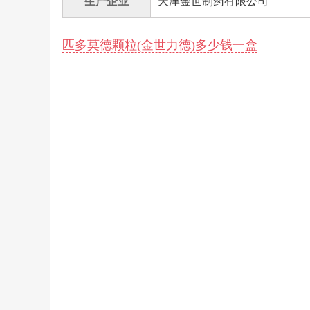
生产企业
天津金世制药有限公司
匹多莫德颗粒(金世力德)多少钱一盒