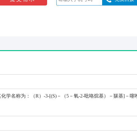
名称为：（R）-3-[(S)－（5－氧-2-吡咯烷基）－羰基]－噻