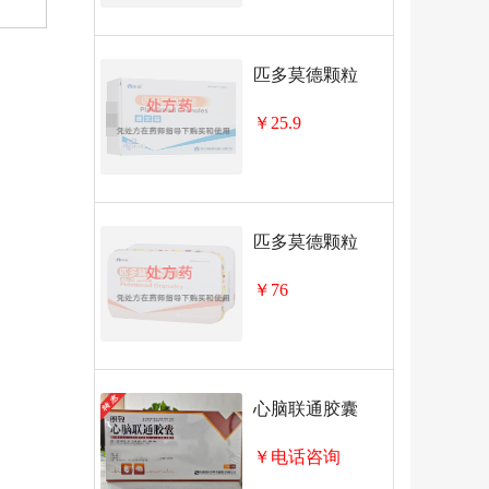
匹多莫德颗粒
￥25.9
匹多莫德颗粒
￥76
心脑联通胶囊
￥电话咨询