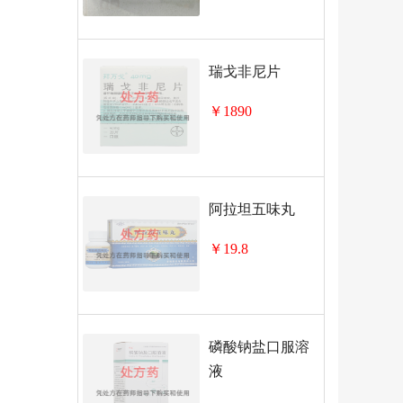
瑞戈非尼片
￥1890
阿拉坦五味丸
￥19.8
磷酸钠盐口服溶
液