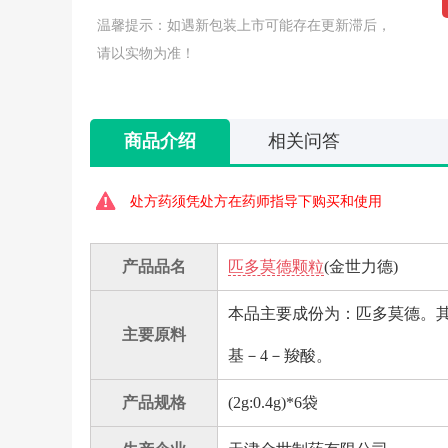
温馨提示：如遇新包装上市可能存在更新滞后，
请以实物为准！
商品介绍
相关问答
处方药须凭处方在药师指导下购买和使用
产品品名
匹多莫德颗粒
(金世力德)
本品主要成份为：匹多莫德。其化学
主要原料
基－4－羧酸。
产品规格
(2g:0.4g)*6袋