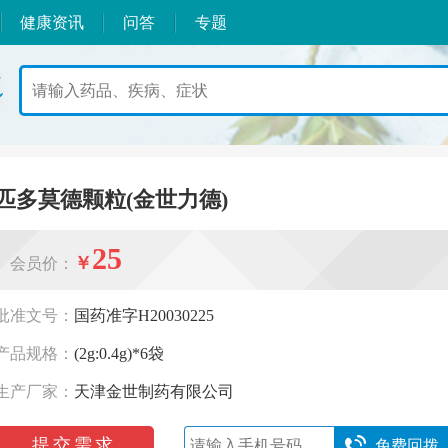
健康资讯
问答
专题
匹多莫德颗粒(金世力德)
25
￥
会员价：
批准文号：
国药准字H20030225
产品规格：
(2g:0.4g)*6袋
生产厂家：
天津金世制药有限公司
提交需求
免费回拨