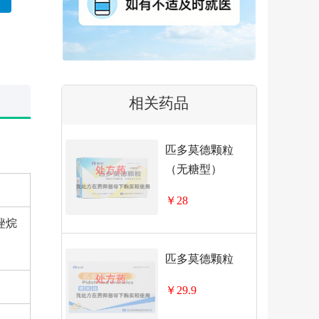
相关药品
匹多莫德颗粒
（无糖型）
￥28
唑烷
匹多莫德颗粒
￥29.9