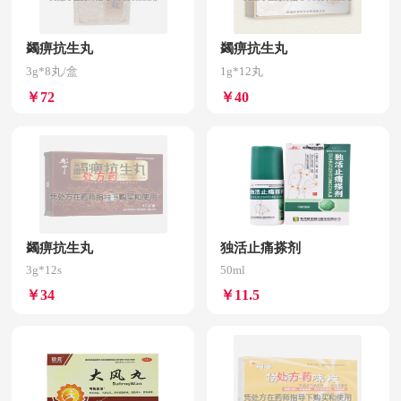
蠲痹抗生丸
蠲痹抗生丸
3g*8丸/盒
1g*12丸
￥72
￥40
蠲痹抗生丸
独活止痛搽剂
3g*12s
50ml
￥34
￥11.5