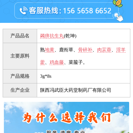
产品品名
蠲痹抗生丸
(乾坤)
熟
地黄
、鹿衔草、
骨碎补
、
肉苁蓉
、
淫羊
主要原料
藿
、
鸡血藤
、菜菔子。
产品规格
3g*8s
生产企业
陕西冯武臣大药堂制药厂有限公司