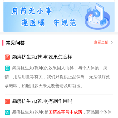
常见问答
查看全部
蠲痹抗生丸(乾坤)效果怎么样
问
答
蠲痹抗生丸(乾坤)的效果因人而异，与个人体质、病
情、用法用量等有关，我们只提供正品保障，无法做疗效
承诺哦，如服用多天未见改善请及时就医。
蠲痹抗生丸(乾坤)有副作用吗
问
答
蠲痹抗生丸(乾坤)是
国药准字号中成药
，药品因个体体