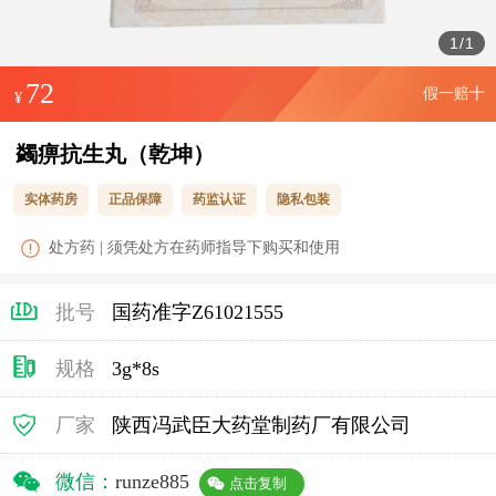
1
/
1
72
假一赔十
¥
蠲痹抗生丸（乾坤）
实体药房
正品保障
药监认证
隐私包装
处方药 | 须凭处方在药师指导下购买和使用
批号
国药准字Z61021555
规格
3g*8s
厂家
陕西冯武臣大药堂制药厂有限公司
微信：
runze885
点击复制