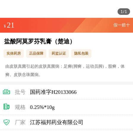
1
/
1
21
假一赔十
¥
盐酸阿莫罗芬乳膏（楚迪）
实体药房
正品保障
药监认证
隐私包装
由皮肤真菌引起的皮肤真菌病：足癣(脚癣，运动员脚)，股癣，体
癣。皮肤念珠菌病。
批号
国药准字H20133066
规格
0.25%*10g
厂家
江苏福邦药业有限公司