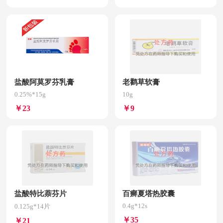
盐酸阿莫罗芬乳膏
老鹳草软膏
0.25%*15g
10g
￥23
￥9
盐酸特比萘芬片
百癣夏塔热胶囊
0.4g*12s
0.125g*14片
￥35
￥21