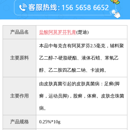
产品品名
盐酸阿莫罗芬乳膏
(楚迪)
本品中每克含有阿莫罗芬2.5毫克，辅料聚
主要原料
乙二醇-7-硬脂硬酯、液体石蜡、苯氧乙
醇、乙二胺四乙酸二钠、卡波姆。
由皮肤真菌引起的皮肤真菌病：足癣(脚
主要作用
癣，运动员脚)，股癣，体癣。皮肤念珠菌
病。
产品规格
0.25%*10g