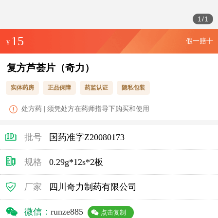
1
/
1
15
假一赔十
¥
复方芦荟片（奇力）
实体药房
正品保障
药监认证
隐私包装
处方药 | 须凭处方在药师指导下购买和使用
批号
国药准字Z20080173
规格
0.29g*12s*2板
厂家
四川奇力制药有限公司
微信：
runze885
点击复制