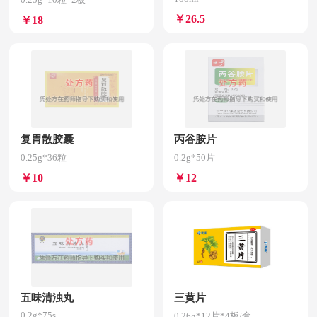
￥26.5
￥18
复胃散胶囊
丙谷胺片
0.25g*36粒
0.2g*50片
￥10
￥12
五味清浊丸
三黄片
0.2g*75s
0.26g*12片*4板/盒