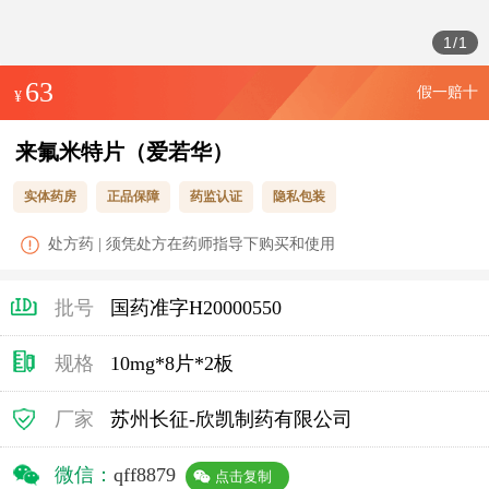
1
/
1
63
假一赔十
¥
来氟米特片（爱若华）
实体药房
正品保障
药监认证
隐私包装
处方药 | 须凭处方在药师指导下购买和使用
批号
国药准字H20000550
规格
10mg*8片*2板
厂家
苏州长征-欣凯制药有限公司
微信：
qff8879
点击复制