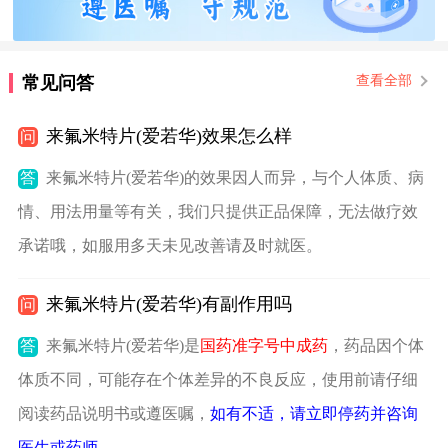
常见问答
查看全部
来氟米特片(爱若华)效果怎么样
问
答
来氟米特片(爱若华)的效果因人而异，与个人体质、病
情、用法用量等有关，我们只提供正品保障，无法做疗效
承诺哦，如服用多天未见改善请及时就医。
来氟米特片(爱若华)有副作用吗
问
答
来氟米特片(爱若华)是
国药准字号中成药
，药品因个体
体质不同，可能存在个体差异的不良反应，使用前请仔细
阅读药品说明书或遵医嘱，
如有不适，请立即停药并咨询
医生或药师
。