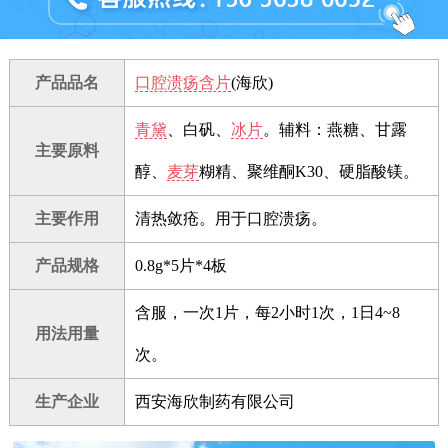
产品品名
口腔溃疡含片
(海欣)
青黛
、白矾、
冰片
。辅料：燕糖、甘露
主要原料
醇、
麦芽
糊精、聚维酮K30、硬脂酸镁。
主要作用
清热敛疮。用于口腔溃疡。
产品规格
0.8g*5片*4板
含服，一次1片，每2小时1次，1日4~8
用法用量
次。
生产企业
西安海欣制药有限公司