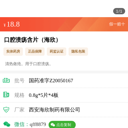
1
/
1
18.8
假一赔十
¥
口腔溃疡含片（海欣）
实体药房
正品保障
药监认证
隐私包装
清热敛疮。用于口腔溃疡。
批号
国药准字Z20050167
规格
0.8g*5片*4板
厂家
西安海欣制药有限公司
微信：
qff8879
点击复制