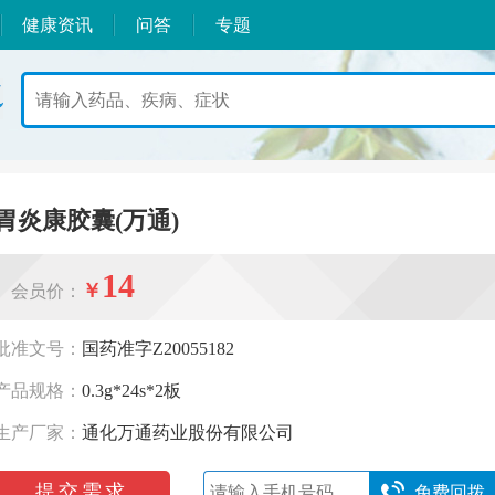
健康资讯
问答
专题
胃炎康胶囊(万通)
14
￥
会员价：
批准文号：
国药准字Z20055182
产品规格：
0.3g*24s*2板
生产厂家：
通化万通药业股份有限公司
提交需求
免费回拨