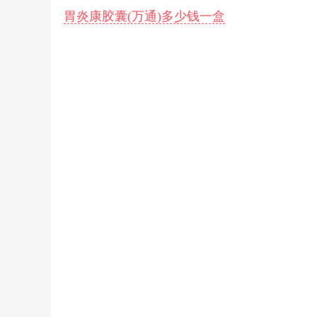
胃炎康胶囊(万通)多少钱一盒