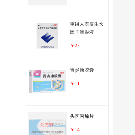
重组人表皮生长
因子滴眼液
￥27
胃炎康胶囊
￥11
头孢丙烯片
￥14