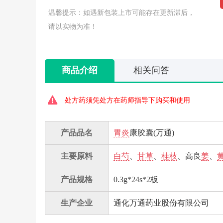
温馨提示：如遇新包装上市可能存在更新滞后，
请以实物为准！
商品介绍
相关问答
处方药须凭处方在药师指导下购买和使用
产品品名
胃炎
康胶囊(万通)
主要原料
白芍
、
甘草
、
桂枝
、高良
姜
、
产品规格
0.3g*24s*2板
生产企业
通化万通药业股份有限公司