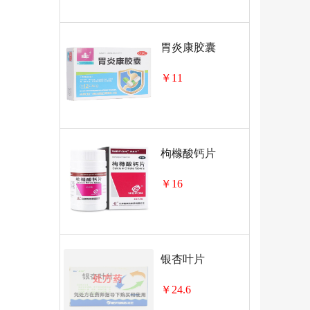
胃炎康胶囊
￥11
枸橼酸钙片
￥16
银杏叶片
￥24.6