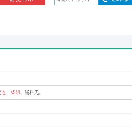
黄连
、
柴胡
。辅料无。