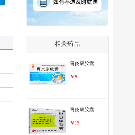
相关药品
胃炎康胶囊
￥8
胃炎康胶囊
￥15