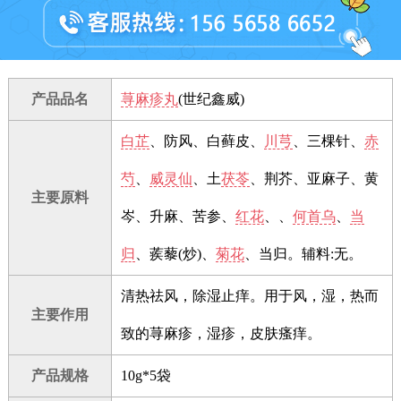
产品品名
荨麻疹丸
(世纪鑫威)
白芷
、防风、白藓皮、
川芎
、三棵针、
赤
芍
、
威灵仙
、土
茯苓
、荆芥、亚麻子、黄
主要原料
岑、升麻、苦参、
红花
、、
何首乌
、
当
归
、蒺藜(炒)、
菊花
、当归。辅料:无。
清热祛风，除湿止痒。用于风，湿，热而
主要作用
致的荨麻疹，湿疹，皮肤瘙痒。
产品规格
10g*5袋