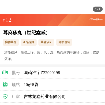
1
/
1
12
假一赔十
¥
荨麻疹丸（世纪鑫威）
实体药房
正品保障
药监认证
隐私包装
清热祛风，除湿止痒。用于风，湿，热而致的荨麻疹，湿疹，皮肤
瘙痒。
批号
国药准字Z22020198
规格
10g*5袋
厂家
吉林龙鑫药业有限公司