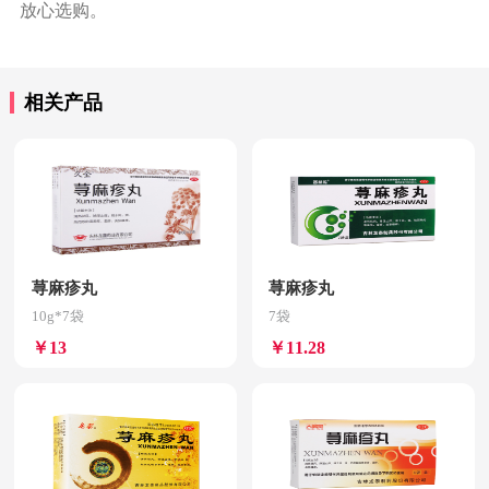
放心选购。
相关产品
荨麻疹丸
荨麻疹丸
10g*7袋
7袋
￥13
￥11.28