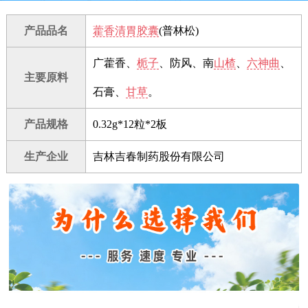
产品品名
藿香清胃胶囊
(普林松)
广藿香、
栀子
、防风、南
山楂
、
六神曲
、
主要原料
石膏、
甘草
。
产品规格
0.32g*12粒*2板
生产企业
吉林吉春制药股份有限公司