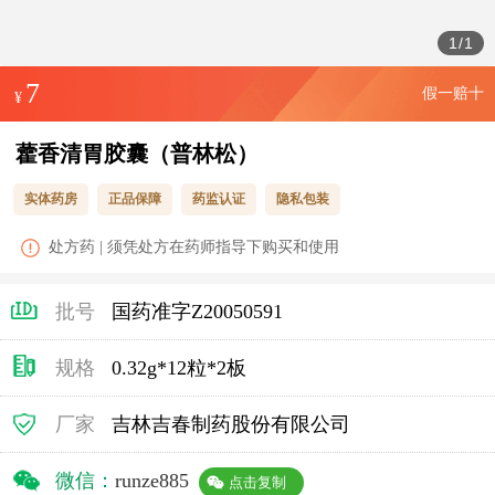
1
/
1
7
假一赔十
¥
藿香清胃胶囊（普林松）
实体药房
正品保障
药监认证
隐私包装
处方药 | 须凭处方在药师指导下购买和使用
批号
国药准字Z20050591
规格
0.32g*12粒*2板
厂家
吉林吉春制药股份有限公司
微信：
runze885
点击复制