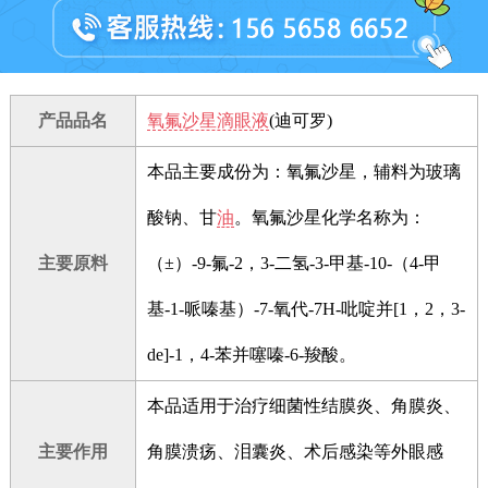
产品品名
氧氟沙星滴眼液
(迪可罗)
本品主要成份为：氧氟沙星，辅料为玻璃
酸钠、甘
油
。氧氟沙星化学名称为：
主要原料
（±）-9-氟-2，3-二氢-3-甲基-10-（4-甲
基-1-哌嗪基）-7-氧代-7H-吡啶并[1，2，3-
de]-1，4-苯并噻嗪-6-羧酸。
本品适用于治疗细菌性结膜炎、角膜炎、
主要作用
角膜溃疡、泪囊炎、术后感染等外眼感