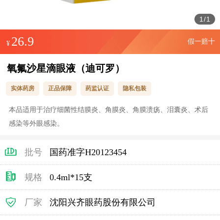
1
/
1
26.9
假一赔十
¥
氧氟沙星滴眼液（迪可罗）
实体药房
正品保障
药监认证
隐私包装
本品适用于治疗细菌性结膜炎、角膜炎、角膜溃疡、泪囊炎、术后
感染等外眼感染。
批号
国药准字H20123454
规格
0.4ml*15支
厂家
沈阳兴齐眼药股份有限公司