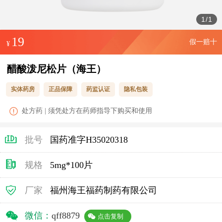
1
/
1
19
假一赔十
¥
醋酸泼尼松片（海王）
实体药房
正品保障
药监认证
隐私包装
处方药 | 须凭处方在药师指导下购买和使用
批号
国药准字H35020318
规格
5mg*100片
厂家
福州海王福药制药有限公司
微信：
qff8879
点击复制